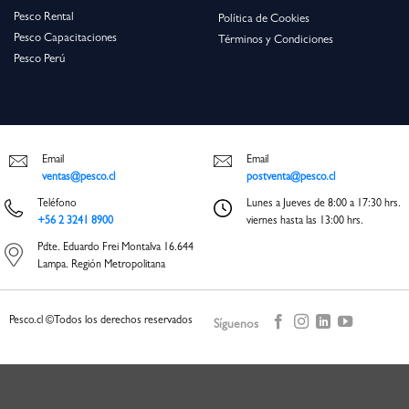
Pesco Rental
Política de Cookies
Pesco Capacitaciones
Términos y Condiciones
Pesco Perú
Email
Email
ventas@pesco.cl
postventa@pesco.cl
Teléfono
Lunes a Jueves de 8:00 a 17:30 hrs.
+56 2 3241 8900
viernes hasta las 13:00 hrs.
Pdte. Eduardo Frei Montalva 16.644
Lampa. Región Metropolitana
Pesco.cl ©Todos los derechos reservados
Síguenos