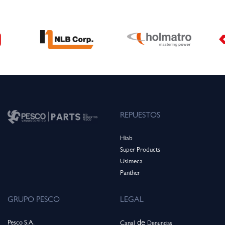
REPUESTOS
Hiab
Super Products
Usimeca
Panthe
r
GRUPO PESCO
LEGAL
de
Pesco S.A.
Canal
Denuncias