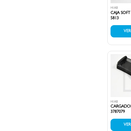
HIAB
CAJA SOFT 
5813
VE
HIAB
CARGADOR
3787079
VE