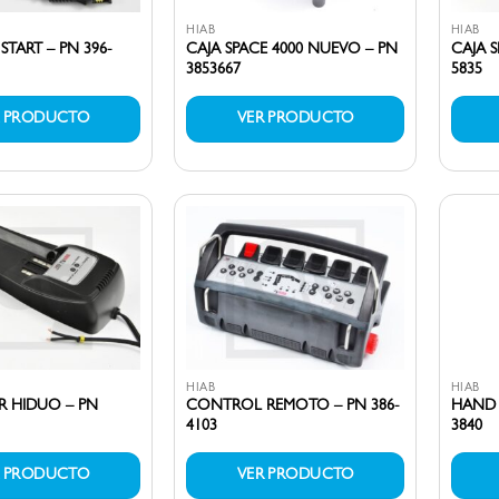
HIAB
HIAB
START – PN 396-
CAJA SPACE 4000 NUEVO – PN
CAJA S
3853667
5835
R PRODUCTO
VER PRODUCTO
HIAB
HIAB
 HIDUO – PN
CONTROL REMOTO – PN 386-
HAND 
4103
3840
R PRODUCTO
VER PRODUCTO