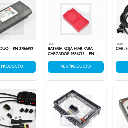
HIAB
HIAB
IDUO – PN 3786692
BATERIA ROJA HIAB PARA
CABLE 
CARGADOR 9836713 – PN
9836721
R PRODUCTO
VER PRODUCTO