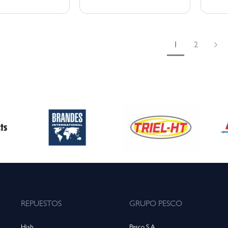
1
2
REPUESTOS
GRUPO PESCO
Hiab
Pesco S.A.