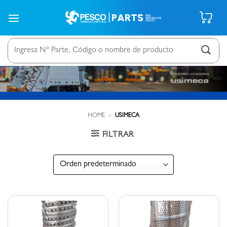
Saltar
al
contenido
Buscar
por:
HOME
»
USIMECA
FILTRAR