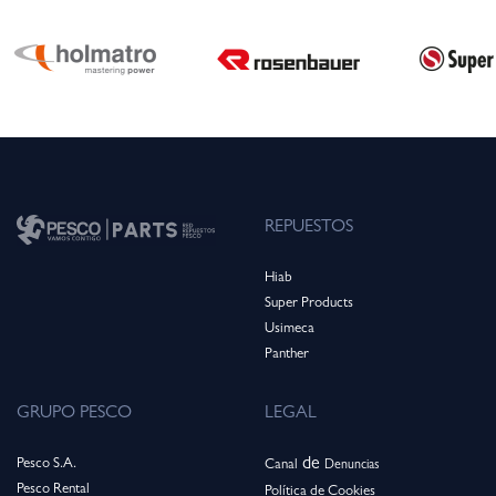
REPUESTOS
Hiab
Super Products
Usimeca
Panthe
r
GRUPO PESCO
LEGAL
de
Pesco S.A.
Canal
Denuncias
Pesco Rental
Política de Cookies