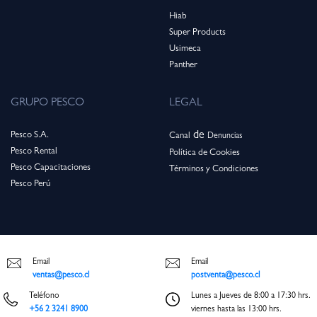
Hiab
Super Products
Usimeca
Panthe
r
GRUPO PESCO
LEGAL
de
Pesco S.A.
Canal
Denuncias
Pesco Rental
Política de Cookies
Pesco Capacitaciones
Términos y Condiciones
Pesco Perú
Email
Email
ventas@pesco.cl
postventa@pesco.cl
Teléfono
Lunes a Jueves de 8:00 a 17:30 hrs.
+56 2 3241 8900
viernes hasta las 13:00 hrs.