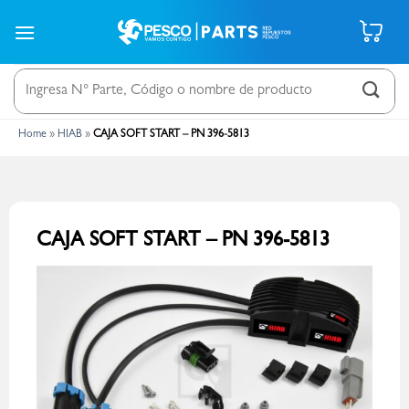
Saltar
al
contenido
Buscar
por:
Home
»
HIAB
»
CAJA SOFT START – PN 396-5813
CAJA SOFT START – PN 396-5813